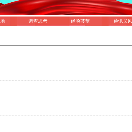
园地
调查思考
经验荟萃
通讯员