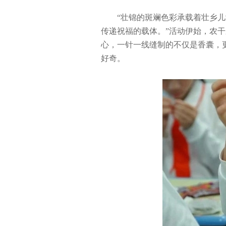
“壮锦的斑斓色彩承载着壮乡
传递祝福的载体。”活动伊始，农
心，一针一线缝制的不仅是香囊，
好奇。