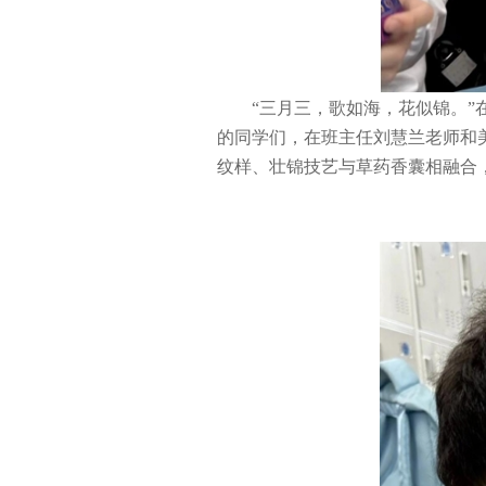
“三月三，歌如海，花似锦。”
的同学们，在班主任刘慧兰老师和
纹样、壮锦技艺与草药香囊相融合