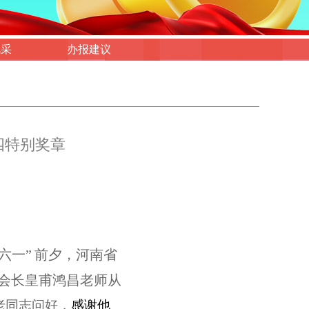
风采
办报建议
四特别奖章
“六一”
前夕，河南省
会长皇甫鸿昌老师从
老同志问好，
感谢他