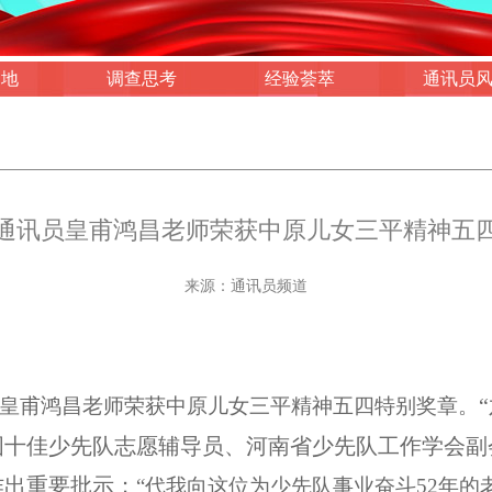
园地
调查思考
经验荟萃
通讯员
通讯员皇甫鸿昌老师荣获中原儿女三平精神五
来源：通讯员频道
皇甫鸿昌老师荣获中原儿女三平精神五四特别奖章。
国十佳少先队志愿辅导员、河南省少先队工作学会副
作出重要批示；
“代我向这位为少先队事业奋斗
52
年的