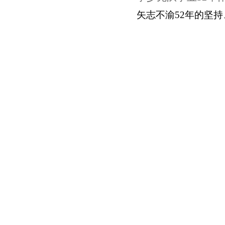
矢志不渝
52
年的坚持