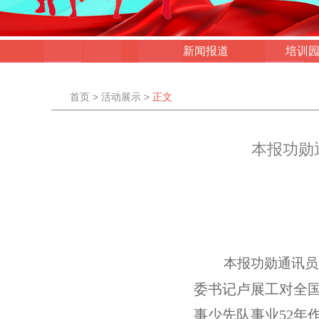
新闻报道
培训
首页
>
活动展示
>
正文
本报功勋
本报功勋通讯员
委书记卢展工对全
事少先队事业
52
年