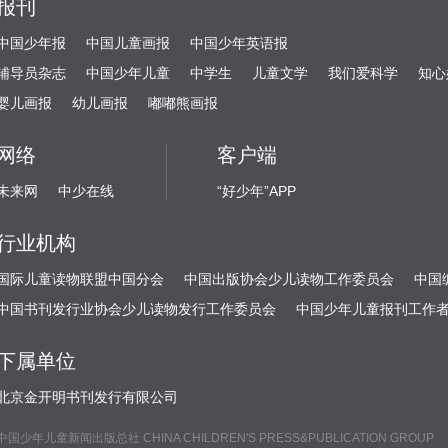
报刊
中国少年报
中国儿童画报
中国少年英语报
辅导员杂志
中国少年儿童
中学生
儿童文学
我们爱科学
知心
婴儿画报
幼儿画报
嘟嘟熊画报
网络
客户端
未来网
中少在线
“好少年”APP
行业机构
国际儿童读物联盟中国分会
中国出版协会少儿读物工作委员会
中国
中国书刊发行业协会少儿读物发行工作委员会
中国少年儿童报刊工作
下属单位
北京金开明书刊发行有限公司
中国少年儿童新闻出版总社 CHINA CHILDREN'S PRESS&PUBLICATION GROUP